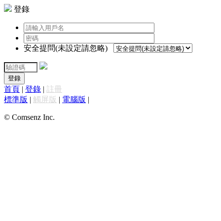
登錄
安全提問(未設定請忽略)
登錄
首頁
|
登錄
|
註冊
標準版
|
觸屏版
|
電腦版
|
© Comsenz Inc.