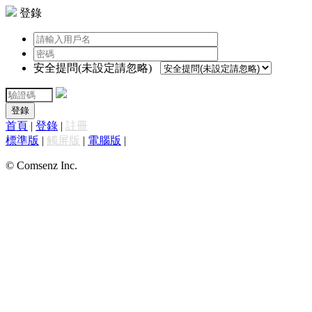
登錄
安全提問(未設定請忽略)
登錄
首頁
|
登錄
|
註冊
標準版
|
觸屏版
|
電腦版
|
© Comsenz Inc.