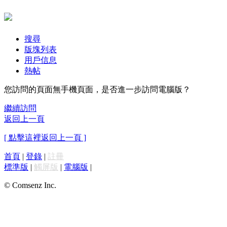
搜尋
版塊列表
用戶信息
熱帖
您訪問的頁面無手機頁面，是否進一步訪問電腦版？
繼續訪問
返回上一頁
[ 點擊這裡返回上一頁 ]
首頁
|
登錄
|
註冊
標準版
|
觸屏版
|
電腦版
|
© Comsenz Inc.