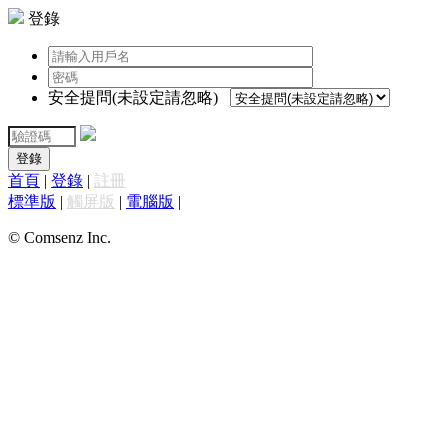
登錄
安全提問(未設定請忽略)
登錄
首頁
|
登錄
|
註冊
標準版
|
觸屏版
|
電腦版
|
© Comsenz Inc.