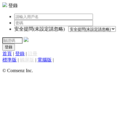
登錄
安全提問(未設定請忽略)
登錄
首頁
|
登錄
|
註冊
標準版
|
觸屏版
|
電腦版
|
© Comsenz Inc.