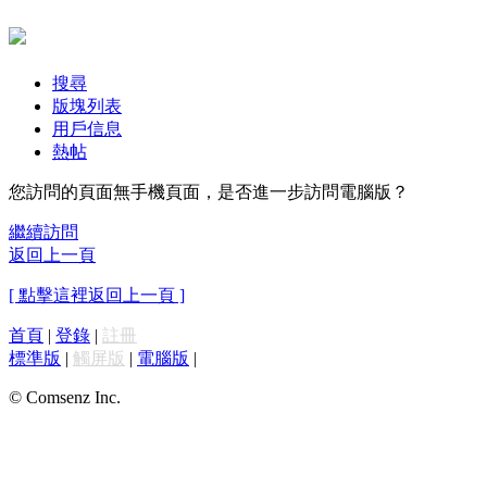
搜尋
版塊列表
用戶信息
熱帖
您訪問的頁面無手機頁面，是否進一步訪問電腦版？
繼續訪問
返回上一頁
[ 點擊這裡返回上一頁 ]
首頁
|
登錄
|
註冊
標準版
|
觸屏版
|
電腦版
|
© Comsenz Inc.