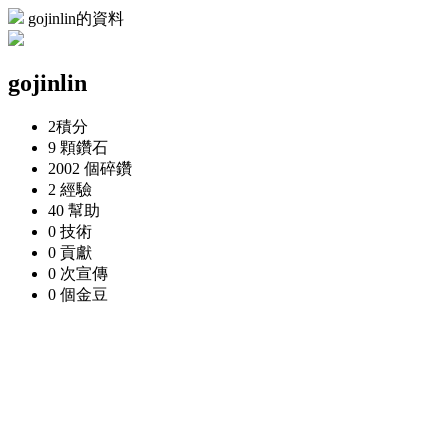
gojinlin的資料
gojinlin
2
積分
9 顆
鑽石
2002 個
碎鑽
2
經驗
40
幫助
0
技術
0
貢獻
0 次
宣傳
0 個
金豆