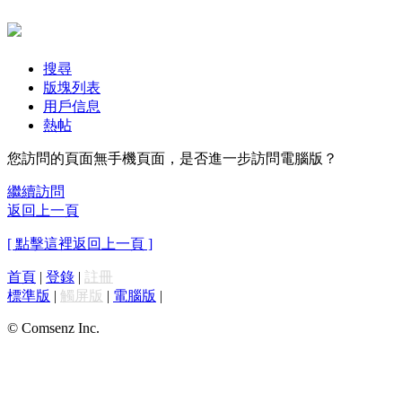
搜尋
版塊列表
用戶信息
熱帖
您訪問的頁面無手機頁面，是否進一步訪問電腦版？
繼續訪問
返回上一頁
[ 點擊這裡返回上一頁 ]
首頁
|
登錄
|
註冊
標準版
|
觸屏版
|
電腦版
|
© Comsenz Inc.