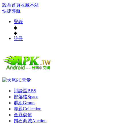
設為首頁
收藏本站
快捷導航
登錄
◆
◆
註冊
討論區
BBS
部落格
Space
群組
Group
專題
Collection
金豆儲值
鑽石商城
Auction