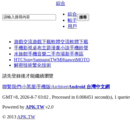
綜合
綜合
搜尋
帖子
用戶
遊戲交流
遊戲下載
軟體交流
軟體下載
手機影視
桌布主題
漫畫小說
手機鈴聲
水族館
手機音樂
二手市場
新手專區
HTC
Sony
Samsung
TWM
Huawei
MOTO
解密技術
繁化技術
請先登錄後才能繼續瀏覽
聯繫我們
|
小黑屋
|
手機版
|
Archiver
|
Android 台灣中文網
GMT+8, 2026-8-7 03:02
, Processed in 0.008451 second(s), 1 quer
Powered by
APK.TW
v2.0
© 2013
APK.TW