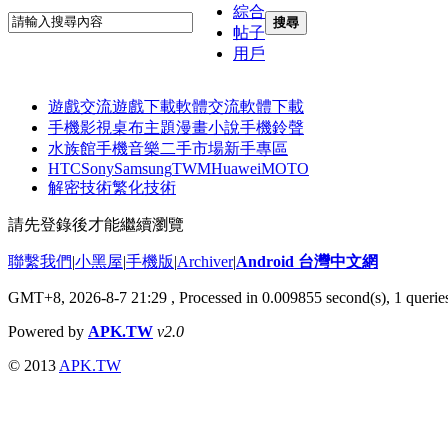
綜合
搜尋
帖子
用戶
遊戲交流
遊戲下載
軟體交流
軟體下載
手機影視
桌布主題
漫畫小說
手機鈴聲
水族館
手機音樂
二手市場
新手專區
HTC
Sony
Samsung
TWM
Huawei
MOTO
解密技術
繁化技術
請先登錄後才能繼續瀏覽
聯繫我們
|
小黑屋
|
手機版
|
Archiver
|
Android 台灣中文網
GMT+8, 2026-8-7 21:29
, Processed in 0.009855 second(s), 1 quer
Powered by
APK.TW
v2.0
© 2013
APK.TW