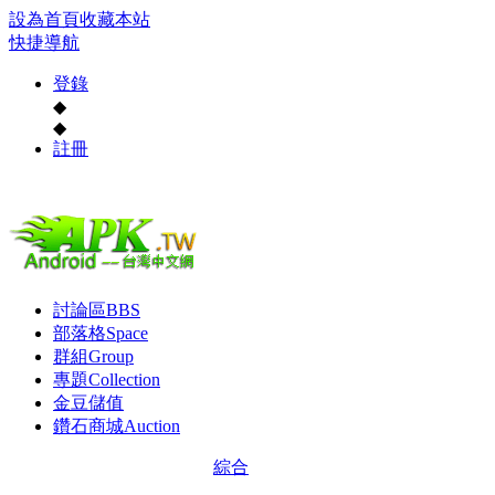
設為首頁
收藏本站
快捷導航
登錄
◆
◆
註冊
討論區
BBS
部落格
Space
群組
Group
專題
Collection
金豆儲值
鑽石商城
Auction
綜合