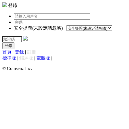
登錄
安全提問(未設定請忽略)
登錄
首頁
|
登錄
|
註冊
標準版
|
觸屏版
|
電腦版
|
© Comsenz Inc.