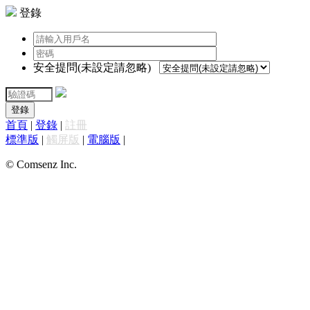
登錄
安全提問(未設定請忽略)
登錄
首頁
|
登錄
|
註冊
標準版
|
觸屏版
|
電腦版
|
© Comsenz Inc.