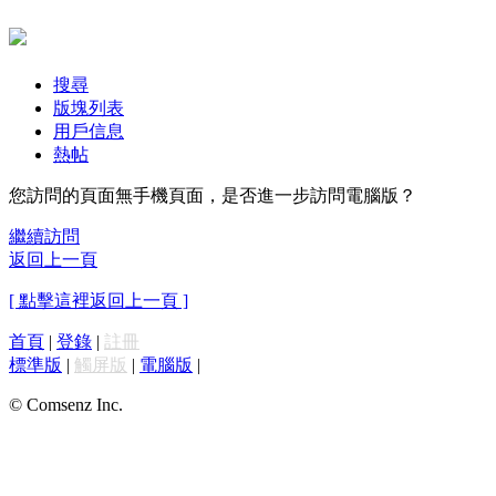
搜尋
版塊列表
用戶信息
熱帖
您訪問的頁面無手機頁面，是否進一步訪問電腦版？
繼續訪問
返回上一頁
[ 點擊這裡返回上一頁 ]
首頁
|
登錄
|
註冊
標準版
|
觸屏版
|
電腦版
|
© Comsenz Inc.