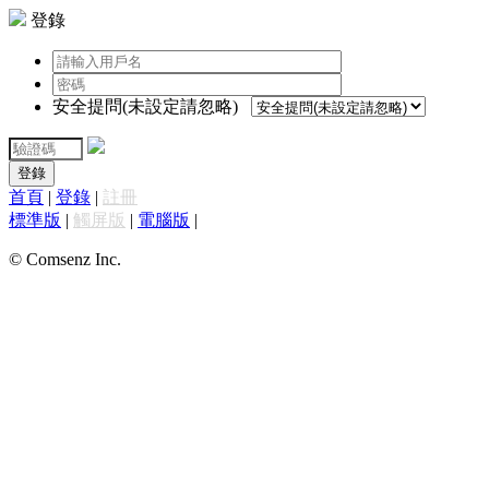
登錄
安全提問(未設定請忽略)
登錄
首頁
|
登錄
|
註冊
標準版
|
觸屏版
|
電腦版
|
© Comsenz Inc.