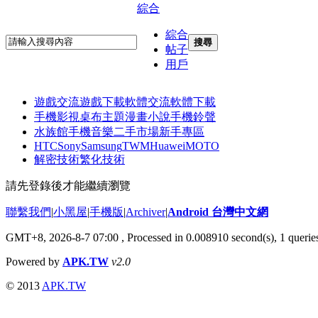
綜合
綜合
搜尋
帖子
用戶
遊戲交流
遊戲下載
軟體交流
軟體下載
手機影視
桌布主題
漫畫小說
手機鈴聲
水族館
手機音樂
二手市場
新手專區
HTC
Sony
Samsung
TWM
Huawei
MOTO
解密技術
繁化技術
請先登錄後才能繼續瀏覽
聯繫我們
|
小黑屋
|
手機版
|
Archiver
|
Android 台灣中文網
GMT+8, 2026-8-7 07:00
, Processed in 0.008910 second(s), 1 quer
Powered by
APK.TW
v2.0
© 2013
APK.TW