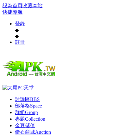
設為首頁
收藏本站
快捷導航
登錄
◆
◆
註冊
討論區
BBS
部落格
Space
群組
Group
專題
Collection
金豆儲值
鑽石商城
Auction