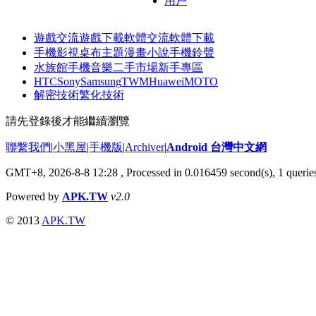
用戶
遊戲交流
遊戲下載
軟體交流
軟體下載
手機影視
桌布主題
漫畫小說
手機鈴聲
水族館
手機音樂
二手市場
新手專區
HTC
Sony
Samsung
TWM
Huawei
MOTO
解密技術
繁化技術
請先登錄後才能繼續瀏覽
聯繫我們
|
小黑屋
|
手機版
|
Archiver
|
Android 台灣中文網
GMT+8, 2026-8-8 12:28
, Processed in 0.016459 second(s), 1 quer
Powered by
APK.TW
v2.0
© 2013
APK.TW