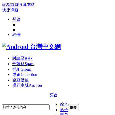
設為首頁
收藏本站
快捷導航
登錄
◆
◆
註冊
討論區
BBS
部落格
Space
群組
Group
專題
Collection
金豆儲值
鑽石商城
Auction
綜合
綜合
搜尋
帖子