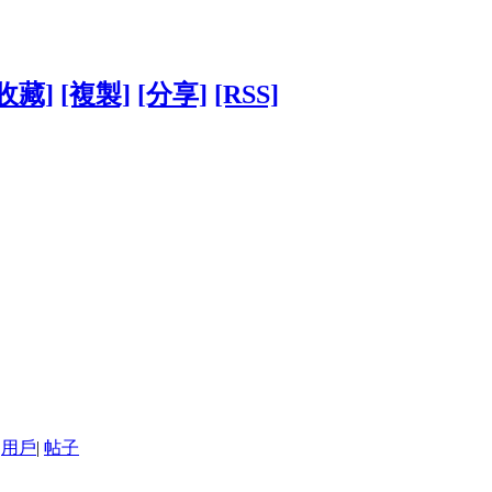
[收藏]
[複製]
[分享]
[RSS]
用戶
|
帖子