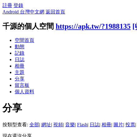
註冊
登錄
Android 台灣中文網
返回首頁
千源的個人空間
https://apk.tw/?1988135
空間首頁
動態
記錄
日誌
相冊
主題
分享
留言板
個人資料
分享
按類型查看:
全部
|
網址
|
視頻
|
音樂
|
Flash
|
日誌
|
相冊
|
圖片
|
投票
|
現在還沒分享