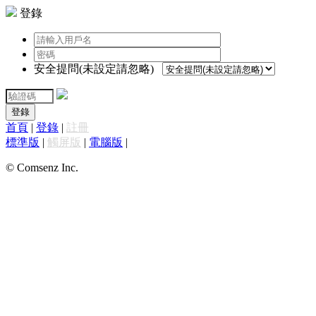
登錄
安全提問(未設定請忽略)
登錄
首頁
|
登錄
|
註冊
標準版
|
觸屏版
|
電腦版
|
© Comsenz Inc.