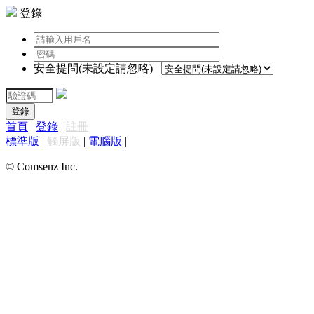
登錄
安全提問(未設定請忽略)
登錄
首頁
|
登錄
|
註冊
標準版
|
觸屏版
|
電腦版
|
© Comsenz Inc.