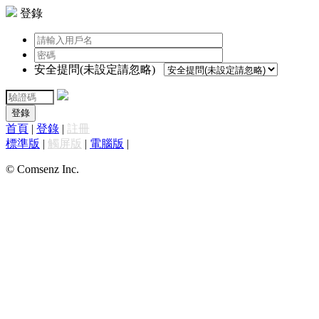
登錄
安全提問(未設定請忽略)
登錄
首頁
|
登錄
|
註冊
標準版
|
觸屏版
|
電腦版
|
© Comsenz Inc.