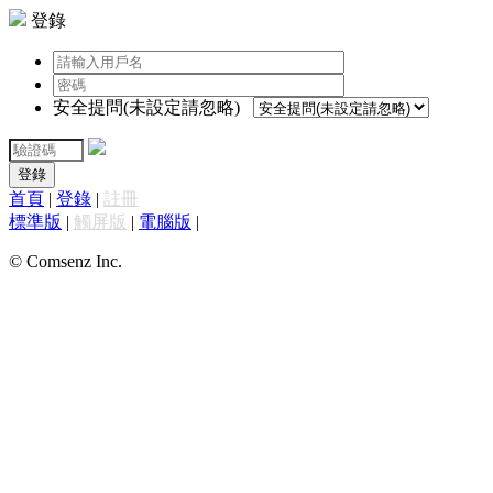
登錄
安全提問(未設定請忽略)
登錄
首頁
|
登錄
|
註冊
標準版
|
觸屏版
|
電腦版
|
© Comsenz Inc.