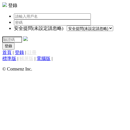
登錄
安全提問(未設定請忽略)
登錄
首頁
|
登錄
|
註冊
標準版
|
觸屏版
|
電腦版
|
© Comsenz Inc.