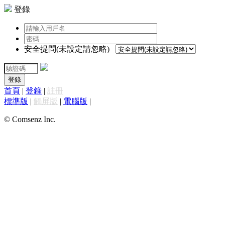
登錄
安全提問(未設定請忽略)
登錄
首頁
|
登錄
|
註冊
標準版
|
觸屏版
|
電腦版
|
© Comsenz Inc.