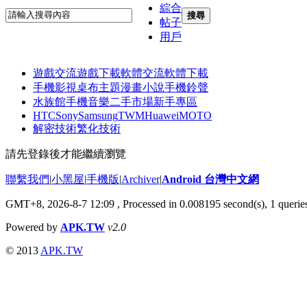
綜合
搜尋
帖子
用戶
遊戲交流
遊戲下載
軟體交流
軟體下載
手機影視
桌布主題
漫畫小說
手機鈴聲
水族館
手機音樂
二手市場
新手專區
HTC
Sony
Samsung
TWM
Huawei
MOTO
解密技術
繁化技術
請先登錄後才能繼續瀏覽
聯繫我們
|
小黑屋
|
手機版
|
Archiver
|
Android 台灣中文網
GMT+8, 2026-8-7 12:09
, Processed in 0.008195 second(s), 1 quer
Powered by
APK.TW
v2.0
© 2013
APK.TW