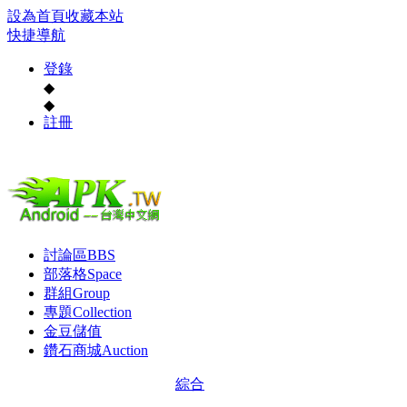
設為首頁
收藏本站
快捷導航
登錄
◆
◆
註冊
討論區
BBS
部落格
Space
群組
Group
專題
Collection
金豆儲值
鑽石商城
Auction
綜合