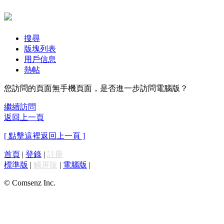
搜尋
版塊列表
用戶信息
熱帖
您訪問的頁面無手機頁面，是否進一步訪問電腦版？
繼續訪問
返回上一頁
[ 點擊這裡返回上一頁 ]
首頁
|
登錄
|
註冊
標準版
|
觸屏版
|
電腦版
|
© Comsenz Inc.