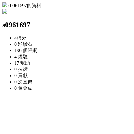
s0961697的資料
s0961697
4
積分
0 顆
鑽石
196 個
碎鑽
4
經驗
17
幫助
0
技術
0
貢獻
0 次
宣傳
0 個
金豆