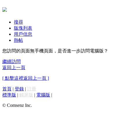
搜尋
版塊列表
用戶信息
熱帖
您訪問的頁面無手機頁面，是否進一步訪問電腦版？
繼續訪問
返回上一頁
[ 點擊這裡返回上一頁 ]
首頁
|
登錄
|
註冊
標準版
|
觸屏版
|
電腦版
|
© Comsenz Inc.