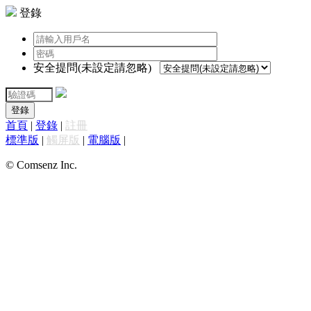
登錄
安全提問(未設定請忽略)
登錄
首頁
|
登錄
|
註冊
標準版
|
觸屏版
|
電腦版
|
© Comsenz Inc.