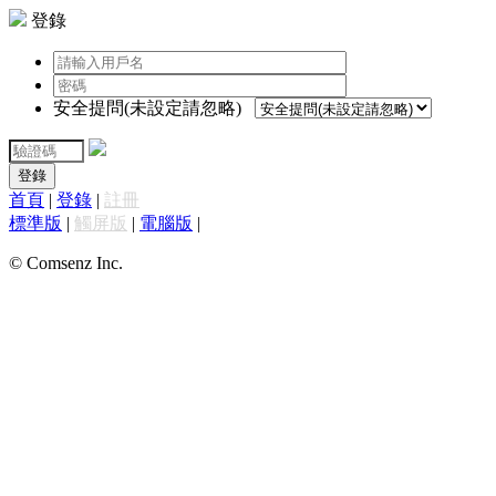
登錄
安全提問(未設定請忽略)
登錄
首頁
|
登錄
|
註冊
標準版
|
觸屏版
|
電腦版
|
© Comsenz Inc.