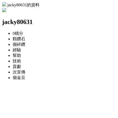
jacky80631的資料
jacky80631
0
積分
顆
鑽石
個
碎鑽
經驗
幫助
技術
貢獻
次
宣傳
個
金豆