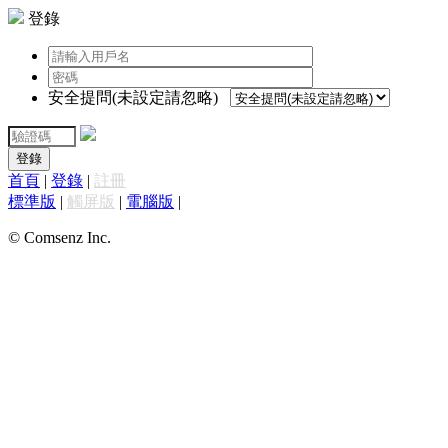
登錄
安全提問(未設定請忽略)
登錄
首頁
|
登錄
|
註冊
標準版
|
觸屏版
|
電腦版
|
© Comsenz Inc.