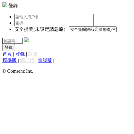
登錄
安全提問(未設定請忽略)
登錄
首頁
|
登錄
|
註冊
標準版
|
觸屏版
|
電腦版
|
© Comsenz Inc.