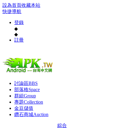
設為首頁
收藏本站
快捷導航
登錄
◆
◆
註冊
討論區
BBS
部落格
Space
群組
Group
專題
Collection
金豆儲值
鑽石商城
Auction
綜合