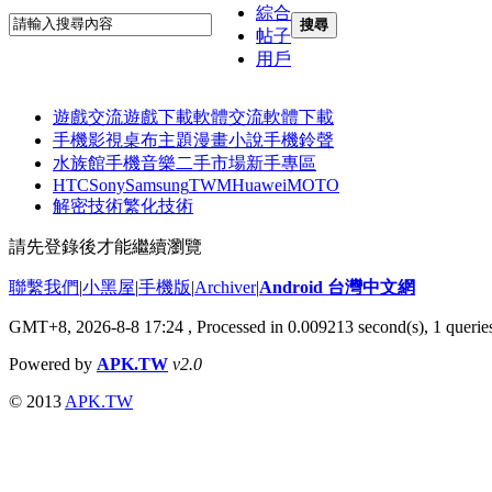
綜合
搜尋
帖子
用戶
遊戲交流
遊戲下載
軟體交流
軟體下載
手機影視
桌布主題
漫畫小說
手機鈴聲
水族館
手機音樂
二手市場
新手專區
HTC
Sony
Samsung
TWM
Huawei
MOTO
解密技術
繁化技術
請先登錄後才能繼續瀏覽
聯繫我們
|
小黑屋
|
手機版
|
Archiver
|
Android 台灣中文網
GMT+8, 2026-8-8 17:24
, Processed in 0.009213 second(s), 1 quer
Powered by
APK.TW
v2.0
© 2013
APK.TW