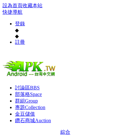
設為首頁
收藏本站
快捷導航
登錄
◆
◆
註冊
討論區
BBS
部落格
Space
群組
Group
專題
Collection
金豆儲值
鑽石商城
Auction
綜合