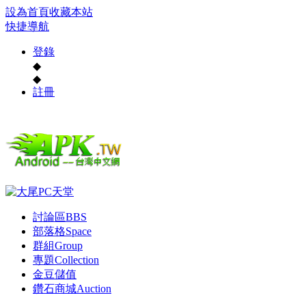
設為首頁
收藏本站
快捷導航
登錄
◆
◆
註冊
討論區
BBS
部落格
Space
群組
Group
專題
Collection
金豆儲值
鑽石商城
Auction