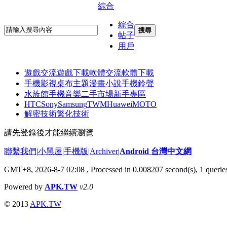
綜合
綜合
搜尋
帖子
用戶
遊戲交流
遊戲下載
軟體交流
軟體下載
手機影視
桌布主題
漫畫小說
手機鈴聲
水族館
手機音樂
二手市場
新手專區
HTC
Sony
Samsung
TWM
Huawei
MOTO
解密技術
繁化技術
請先登錄後才能繼續瀏覽
聯繫我們
|
小黑屋
|
手機版
|
Archiver
|
Android 台灣中文網
GMT+8, 2026-8-7 02:08
, Processed in 0.008207 second(s), 1 quer
Powered by
APK.TW
v2.0
© 2013
APK.TW