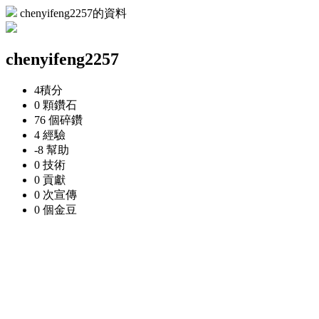
chenyifeng2257的資料
chenyifeng2257
4
積分
0 顆
鑽石
76 個
碎鑽
4
經驗
-8
幫助
0
技術
0
貢獻
0 次
宣傳
0 個
金豆