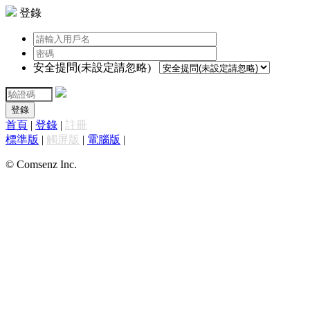
登錄
安全提問(未設定請忽略)
登錄
首頁
|
登錄
|
註冊
標準版
|
觸屏版
|
電腦版
|
© Comsenz Inc.