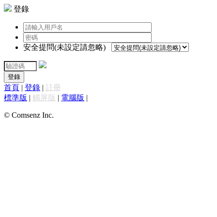
登錄
安全提問(未設定請忽略)
登錄
首頁
|
登錄
|
註冊
標準版
|
觸屏版
|
電腦版
|
© Comsenz Inc.