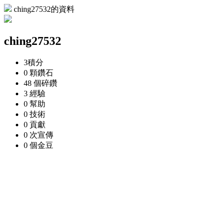
ching27532的資料
ching27532
3
積分
0 顆
鑽石
48 個
碎鑽
3
經驗
0
幫助
0
技術
0
貢獻
0 次
宣傳
0 個
金豆