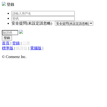
登錄
安全提問(未設定請忽略)
登錄
首頁
|
登錄
|
註冊
標準版
|
觸屏版
|
電腦版
|
© Comsenz Inc.