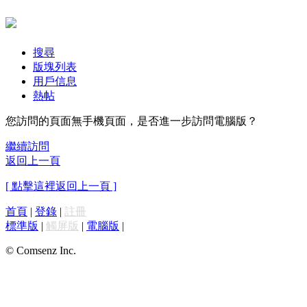
搜尋
版塊列表
用戶信息
熱帖
您訪問的頁面無手機頁面，是否進一步訪問電腦版？
繼續訪問
返回上一頁
[ 點擊這裡返回上一頁 ]
首頁
|
登錄
|
註冊
標準版
|
觸屏版
|
電腦版
|
© Comsenz Inc.