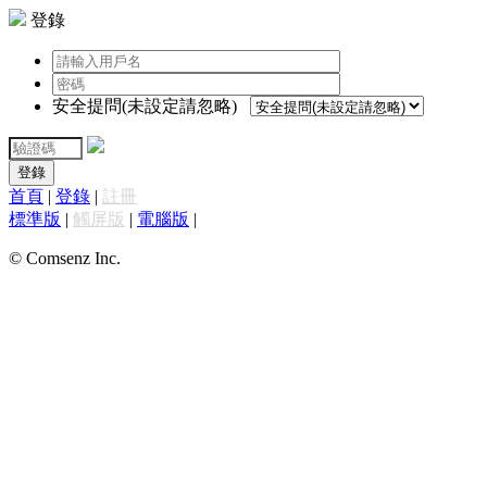
登錄
安全提問(未設定請忽略)
登錄
首頁
|
登錄
|
註冊
標準版
|
觸屏版
|
電腦版
|
© Comsenz Inc.