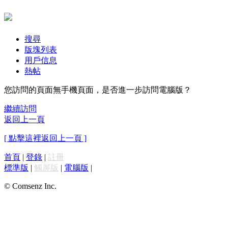
搜尋
版塊列表
用戶信息
熱帖
您訪問的頁面無手機頁面，是否進一步訪問電腦版？
繼續訪問
返回上一頁
[ 點擊這裡返回上一頁 ]
首頁
|
登錄
|
註冊
標準版
|
觸屏版
|
電腦版
|
© Comsenz Inc.