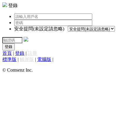
登錄
安全提問(未設定請忽略)
登錄
首頁
|
登錄
|
註冊
標準版
|
觸屏版
|
電腦版
|
© Comsenz Inc.