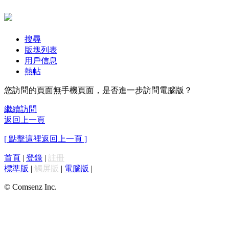
搜尋
版塊列表
用戶信息
熱帖
您訪問的頁面無手機頁面，是否進一步訪問電腦版？
繼續訪問
返回上一頁
[ 點擊這裡返回上一頁 ]
首頁
|
登錄
|
註冊
標準版
|
觸屏版
|
電腦版
|
© Comsenz Inc.