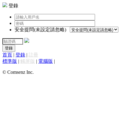
登錄
安全提問(未設定請忽略)
登錄
首頁
|
登錄
|
註冊
標準版
|
觸屏版
|
電腦版
|
© Comsenz Inc.