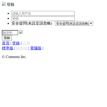
登錄
安全提問(未設定請忽略)
登錄
首頁
|
登錄
|
註冊
標準版
|
觸屏版
|
電腦版
|
© Comsenz Inc.