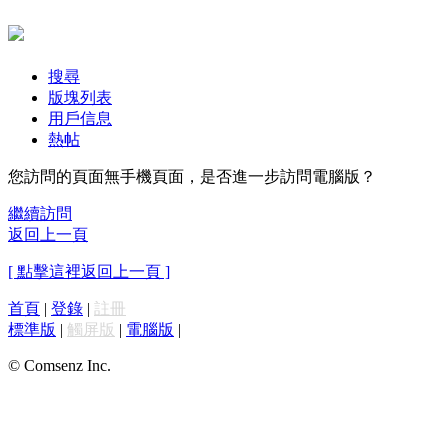
搜尋
版塊列表
用戶信息
熱帖
您訪問的頁面無手機頁面，是否進一步訪問電腦版？
繼續訪問
返回上一頁
[ 點擊這裡返回上一頁 ]
首頁
|
登錄
|
註冊
標準版
|
觸屏版
|
電腦版
|
© Comsenz Inc.