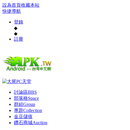
設為首頁
收藏本站
快捷導航
登錄
◆
◆
註冊
討論區
BBS
部落格
Space
群組
Group
專題
Collection
金豆儲值
鑽石商城
Auction