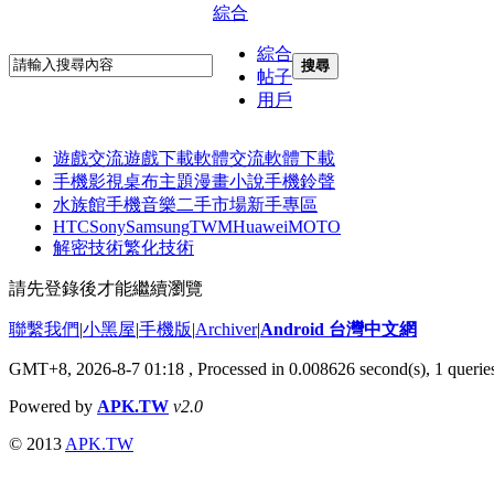
綜合
綜合
搜尋
帖子
用戶
遊戲交流
遊戲下載
軟體交流
軟體下載
手機影視
桌布主題
漫畫小說
手機鈴聲
水族館
手機音樂
二手市場
新手專區
HTC
Sony
Samsung
TWM
Huawei
MOTO
解密技術
繁化技術
請先登錄後才能繼續瀏覽
聯繫我們
|
小黑屋
|
手機版
|
Archiver
|
Android 台灣中文網
GMT+8, 2026-8-7 01:18
, Processed in 0.008626 second(s), 1 quer
Powered by
APK.TW
v2.0
© 2013
APK.TW