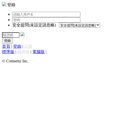
登錄
安全提問(未設定請忽略)
登錄
首頁
|
登錄
|
註冊
標準版
|
觸屏版
|
電腦版
|
© Comsenz Inc.